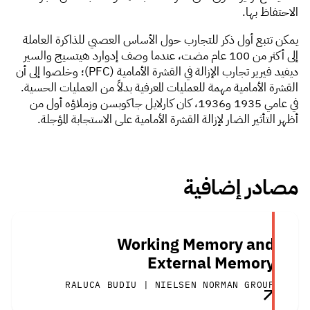
الاحتفاظ بها.
يمكن تتبع أول ذكر للتجارب حول الأساس العصبي للذاكرة العاملة
إلى أكثر من 100 عام مضت، عندما وصف إدوارد هيتسيج والسير
ديفيد فيرير تجارب الإزالة في القشرة الأمامية (PFC)؛ وخلصوا إلى أن
القشرة الأمامية مهمة للعمليات المعرفية بدلاً من العمليات الحسية.
في عامي 1935 و1936، كان كارلايل جاكوبسن وزملاؤه أول من
أظهر التأثير الضار لإزالة القشرة الأمامية على الاستجابة المؤجلة.
مصادر إضافية
Working Memory and
External Memory
RALUCA BUDIU | NIELSEN NORMAN GROUP