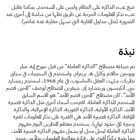
ضع عبء الذاكرة على النظام وليس على المستخدم. يمكننا تقليل
عبء تذكر المعلومات الحرجة عن طريق نقلها من شاشة إلى أخرى عند
الضرورة (مثل جداول المقارنة التي تسهل مقارنة عدة عناصر).
نبذة
تم صياغة مصطلح “الذاكرة العاملة” من قبل جورج إيه. ميلر
ويوجين جالانتر وكارل هـ. بريبرام، واستخدم في الستينيات في سياق
نظريات شبّهت العقل بالحاسوب. في عام 1968، استخدم ريتشارد
سي. أتكينسون وريتشارد إم. شيفرين المصطلح لوصف “المخزن قصير
الأمد”. كان مصطلح “المخزن قصير الأمد” هو الاسم السابق
المستخدم للذاكرة العاملة. اقترحت أسماء أخرى مثل الذاكرة قصيرة
الأمد، الذاكرة الأولية، الذاكرة الفورية، الذاكرة الإجرائية، والذاكرة
المؤقتة. الذاكرة قصيرة الأمد هي القدرة على تذكر المعلومات لفترة
وجيزة (في حدود ثوانٍ). يستخدم معظم المنظرين اليوم مفهوم
الذاكرة العاملة ليحل محل أو يشمل مفهوم الذاكرة قصيرة الأمد،
مما يضع تركيزًا أقوى على فكرة معالجة المعلومات بدلاً من مجرد