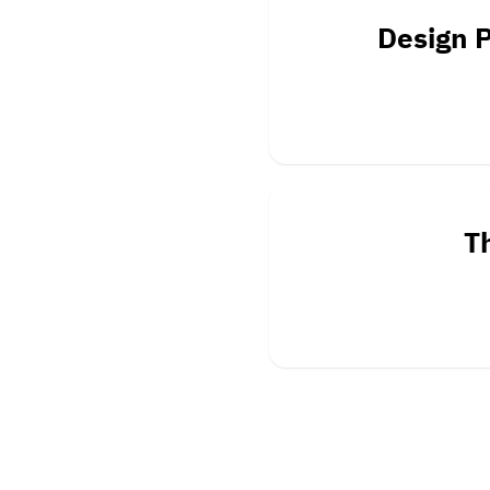
Design P
T