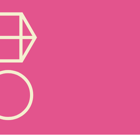
قدة أو المُبهمة بأبسط شكل ممكن؛ لأن