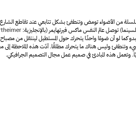
د مراقبة سلسلة من الأضواء تومض وتنطفئ بشكل تتابعي عند تقاطع الش
و كما لو أن ضوءًا واحدًا یتحرك حول المستطیل لینتقل من مصباح لآخ
يء وتنطفئ ولیس ھناك ما یتحرك مطلقًا. أدّت ھذه الملاحظة إلى م
ریًا. وتعمل ھذه المبادئ في صمیم عمل مجال التصمیم الجرافیكي.