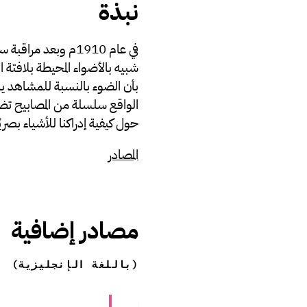
نبذة
في عام 1910م وبع
بأن الضوء بالنسبة للمشاھد یبد
الواقع سلسلة من المصابیح تض
حول كیفیة إدراكنا للأشیاء بص
المصادر
مصادر إضافية
(باللغة الإنجليزية)