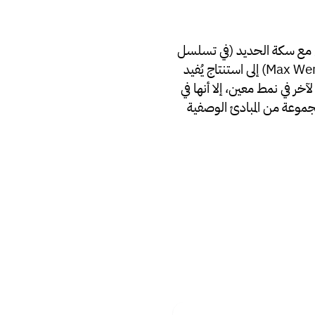
ارع مع سكة الحدید (في تسلسل
شبیه بالأضواء المحیطة بلافتة السینما) توصل عالم النفس ماكس فیرتھایمر (بالإنجلیزیة: Max Wertheimer) إلى استنتاج یُفید
ر في نمط معین، إلا أنھا في
جموعة من المبادئ الوصفیة