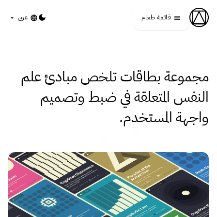
Skip to main content
Laws of UX
DARK MODE
قائمة طعام
عربي
البطاقات
مجموعة بطاقات تلخص مبادئ علم
النفس المتعلقة في ضبط وتصميم
واجهة المستخدم.