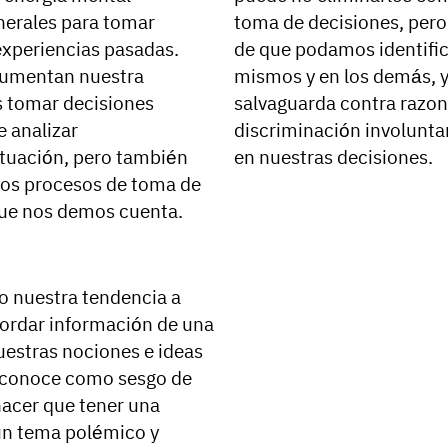
nerales para tomar
toma de decisiones, pero
experiencias pasadas.
de que podamos identific
aumentan nuestra
mismos y en los demás, y
os tomar decisiones
salvaguarda contra razon
e analizar
discriminación involuntar
tuación, pero también
en nuestras decisiones.
ros procesos de toma de
 que nos demos cuenta.
nuestra tendencia a
ecordar información de una
estras nociones e ideas
 conoce como sesgo de
hacer que tener una
 un tema polémico y