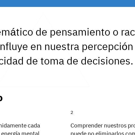
temático de pensamiento o rac
 influye en nuestra percepció
cidad de toma de decisiones.
o
enidamente cada
Comprender nuestros pro
 energía mental
puede no eliminarlos co