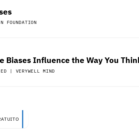
ases
GN FOUNDATION
e Biases Influence the Way You Thin
SED | VERYWELL MIND
RATUITO