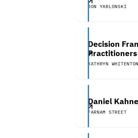
JON YABLONSKI
Decision Fra
Practitioners
KATHRYN WHITENTO
Daniel Kahne
FARNAM STREET