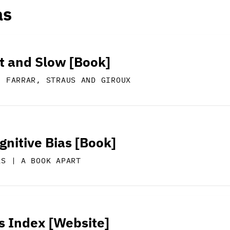
as
st and Slow [Book]
| FARRAR, STRAUS AND GIROUX
gnitive Bias [Book]
AS | A BOOK APART
s Index [Website]