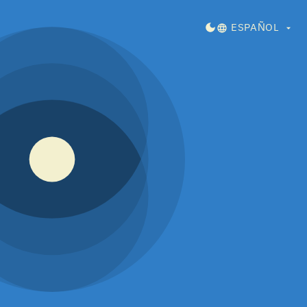
DARK MODE
ESPAÑOL
n el juicio que influye en nu