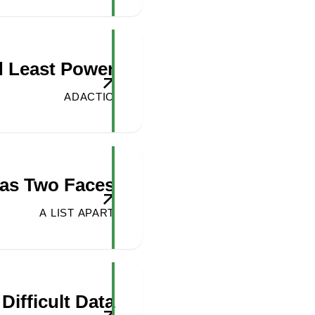
 Least Power
ADACTIO
has Two Faces
A LIST APART
Difficult Data