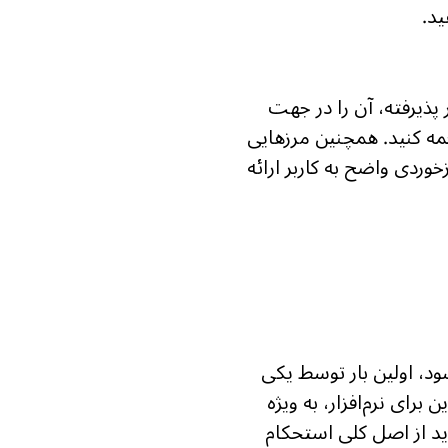
ید.
 پذیرفته، آن را در جهت
جمه کنید. همچنین مرزهایی
خوردی واضح به کاربر ارائه
Robustness Princip) نیز شناخته می‌شود، اولین بار توسط یکی
رای نرم‌افزار، به ویژه
با شبکه و {پروتکل} TCP است که بیان می‌کند: “پیاده‌سازی {پروتکل} TCP باید از اصل کلی استحکام