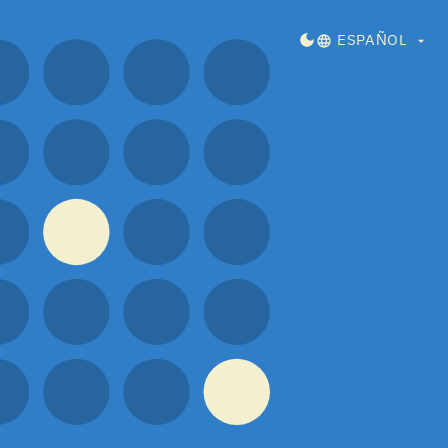
DARK MODE
ESPAÑOL
 función de cómo se sintieron