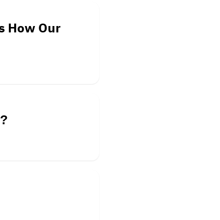
ns How Our
s?