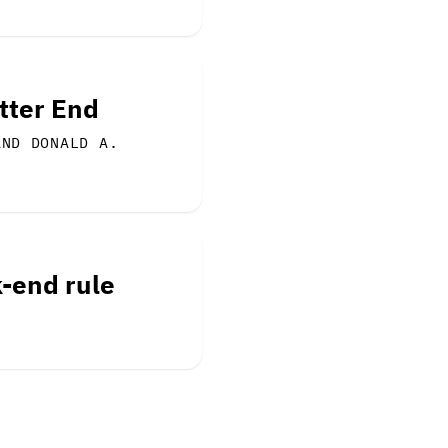
tter End
AND DONALD A.
k-end rule