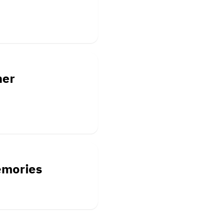
mer
emories