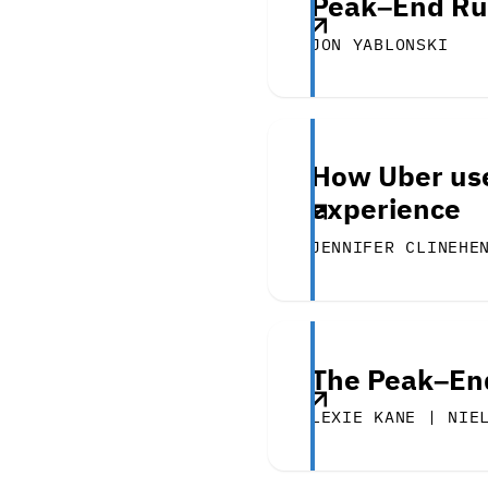
Peak–End Ru
JON YABLONSKI
How Uber use
experience
JENNIFER CLINEHE
The Peak–En
LEXIE KANE | NIE