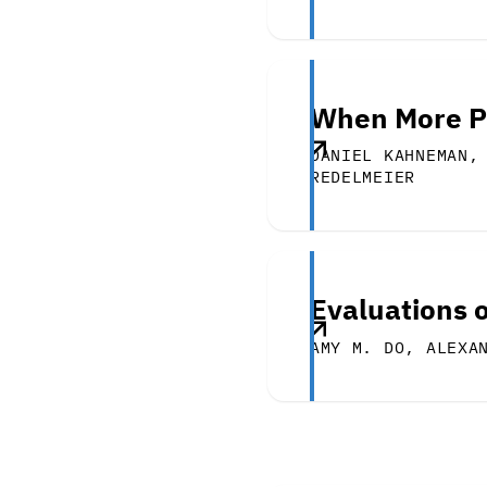
When More Pa
DANIEL KAHNEMAN,
REDELMEIER
Evaluations 
AMY M. DO, ALEXA