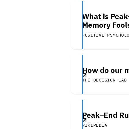
What is Peak
Memory Fool
POSITIVE PSYCHOL
How do our m
THE DECISION LAB
Peak–End Ru
WIKIPEDIA