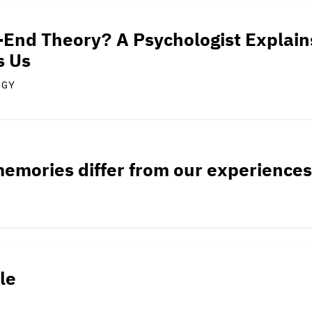
-End Theory? A Psychologist Explai
s Us
OGY
emories differ from our experience
le